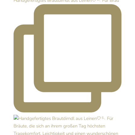
Handgefertigtes Brautdirndl aus Leinen🤍🪡 Für Bräu