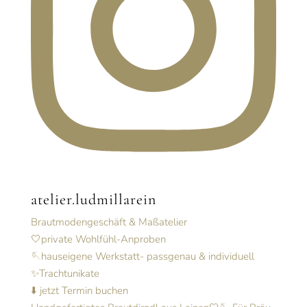
atelier.ludmillarein
Brautmodengeschäft & Maßatelier
🤍private Wohlfühl-Anproben
🪡hauseigene Werkstatt- passgenau & individuell
✨Trachtunikate
⬇️ jetzt Termin buchen