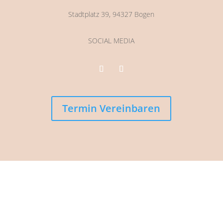
Stadtplatz 39, 94327 Bogen
SOCIAL MEDIA
Termin Vereinbaren
Copyright © 2026 – Atelier Ludmilla Rein
Brautmode, Tracht & Maßanfertigungen